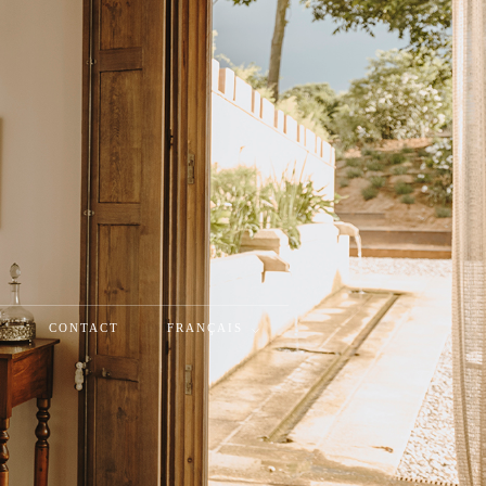
E
CONTACT
FRANÇAIS
Catalan
Anglais
Espagnol