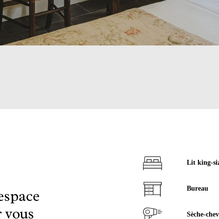
Lit king-si
Bureau
 espace
r vous
Sèche-che