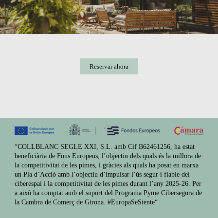
Reservar ahora
“COLLBLANC SEGLE XXI, S.L. amb Cif B62461256, ha estat
beneficiària de Fons Europeus, l’objectiu dels quals és la millora de
la competitivitat de les pimes, i gràcies als quals ha posat en marxa
un Pla d’Acció amb l’objectiu d’impulsar l’ús segur i fiable del
ciberespai i la competitivitat de les pimes durant l’any 2025-26. Per
a això ha comptat amb el suport del Programa Pyme Cibersegura de
la Cambra de Comerç de Girona. #EuropaSeSiente“